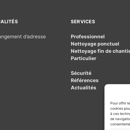
ALITÉS
SERVICES
ngement d’adresse
Professionnel
Nettoyage ponctuel
Nettoyage fin de chanti
Particulier
Sécurité
Références
Actualités
Pour offrir 
cookies pour
à ces techn
de navigatio
consentement