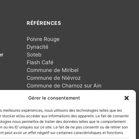
RÉFÉRENCES
Poivre Rouge
Dynacité
er
Soteb
Flash Café
Commune de Miribel
Commune de Niévroz
Commune de Charnoz sur Ain
Grandeur Nature
Gérer le consentement
Commune de Beynost
Henri Grumel
les meilleures expériences, nous utilisons des technologies telles que les
 stocker et/ou accéder aux informations des appareils. Le fait de consentir
Edya
ologies nous permettra de traiter des données telles que le comportement
Schmidt
n ou les ID uniques sur ce site. Le fait de ne pas consentir ou de retirer son
Artemis
 peut avoir un effet négatif sur certaines caractéristiques et fonctions.